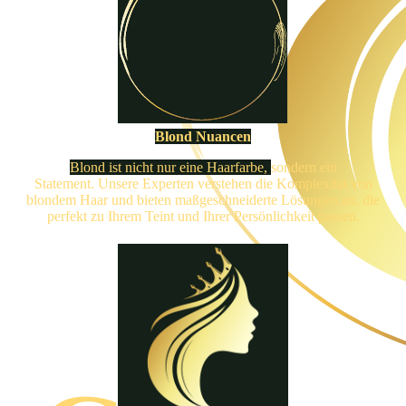
Blond Nuancen
Blond ist nicht nur eine Haarfarbe,
sondern ein
Statement. Unsere Experten verstehen die Komplexität von
blondem Haar und bieten maßgeschneiderte Lösungen an, die
perfekt zu Ihrem Teint und Ihrer Persönlichkeit passen.