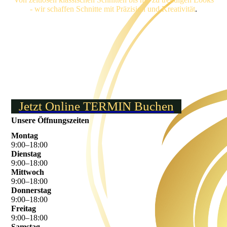
- wir schaffen Schnitte mit Präzision und Kreativität
.
Jetzt Online TERMIN Buchen
Unsere Öffnungszeiten
Montag
9
:
00
–
18
:
00
Dienstag
9
:
00
–
18
:
00
Mittwoch
9
:
00
–
18
:
00
Donnerstag
9
:
00
–
18
:
00
Freitag
9
:
00
–
18
:
00
Samstag