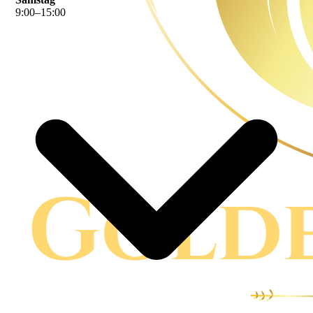
9
:
00
–
15
:
00