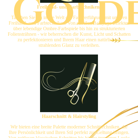
Freihand- und Farbtechniken:
Tauchen Sie ein in die Welt der Farbverführung mit unseren
Freihand- und Farbtechniken. Von subtilen Balayage-Effekten
über lebendige Ombre-Farbspiele bis hin zu strukturierten
Foliensträhnen - wir beherrschen die Kunst, Licht und Schatten
zu perfektionieren und Ihrem Haar einen natürlichen,
strahlenden Glanz zu verleihen.
Haarschnitt & Hairstyling
Wir bieten eine breite Palette moderner Schnitttechniken, die
Ihre Persönlichkeit und Ihren Stil perfekt zur Geltung bringen.
Von zeitlosen klassischen Schnitten bis hin zu trendigen Looks